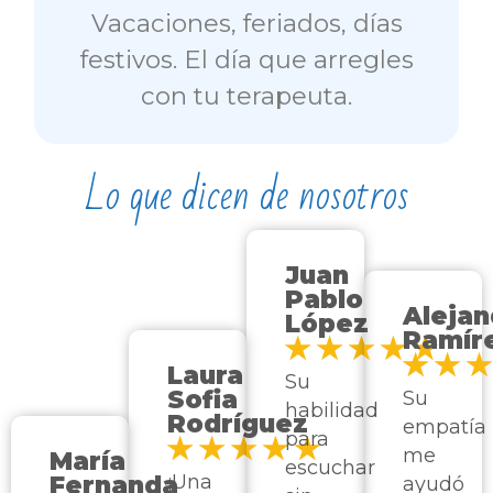
Vacaciones, feriados, días
festivos. El día que arregles
con tu terapeuta.
Lo que dicen de nosotros
Juan
Pablo
Alejan
López
Ramír
Laura
Su
Sofia
Su
habilidad
Rodríguez
empatía
para
me
María
escuchar
Fernanda
¡Una
ayudó