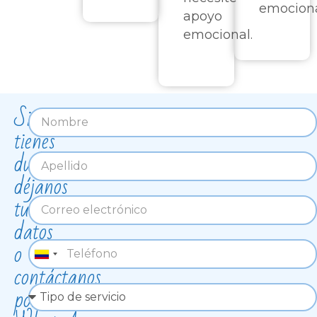
emociona
apoyo
emocional.
Si
tienes
dudas
déjanos
tus
datos
o
Colombia
contáctanos
+57
por