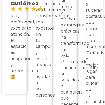
sin
Gutiérrez
experiencia
a
juicio
verdaderamente
superar
y
Muy
transformadora!,
obstácul
ofrecer
profesional,
son
que
estrategias
excelente
expertos
pensé
prácticas
atención,
en
que
ha
el
su
eran
transformado
espacio
campo
insuperab
mi
es
y
¡Definit
vida.
acogedor
están
el
Recomiendo
y
dedicados
mejor
encarecidamente
armonioso
a
lugar
sus
ayudar
para
servicios
a
cuidar
a
las
de
cualquiera
personas.
tu
que
bienesta
necesite