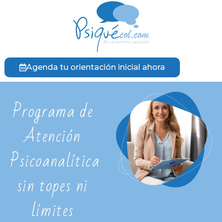
Agenda tu orientación inicial ahora
Programa de
Atención
Psicoanalítica
sin topes ni
límites